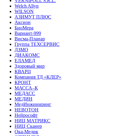
VERNIPOLL S.R.L.
Welch Allyn
WILSON
АЗИМУТ ПЛЮС
Аксион
БиоМера
Вариант-999
Висма-Планар
Группа ТЕХСЕРВИС
ДЗМО
ДИАКОМС
ЕЛАМЕД
Здоровый мир
КВАРЦ
Компания ТД «КЛЕР»
КРОНТ
МАССА–К
МЕДАСС
МЕДИН
МедИнжиниринг
НЕВОТОН
Нейрософт
НИЦ МАТРИКС
НИЦ Сканер
Ока-Медик