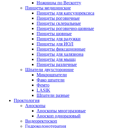
Ножницы по Вескотту
Пинцеты медицинские
Пинцеты для капсулорексиса
Пинцеты роговичные
Пинцеты склеральные
Пинцеты роговично-шовные
Пинцеты шовные
Пинцеты для радужки
Пинцеты для ИОЛ
Пинцеты фиксационные
Пинцеты для халязиона
Пинцеты для мышц
Пинцеты различные
Шпатели двухсторонние
Микрошпатели
Фако шпатели
Фемто
LASIK
Шпатели разные
Проктология
Аноскопы
Аноскопы многоразовые
Аноскоп одноразовый
Видеоректоскоп
Гидроколонотерапия