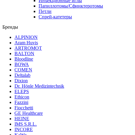
Инъекционные иглы
Папиллотомы/Сфинктеротомы
Петли
Спрей-катетеры
Бренды
ALPINION
Aram Huvis
ARTROMOT
BALTON
Bloodline
BOWA
COMEN
Deltalab
Dixion
Dr. Hönle Medizintechnik
ELEPS
Ethicon
Fazzini
Fiocchetti
GE Healthcare
HEINE
IMS S.R.L.
INCORE
KaWe