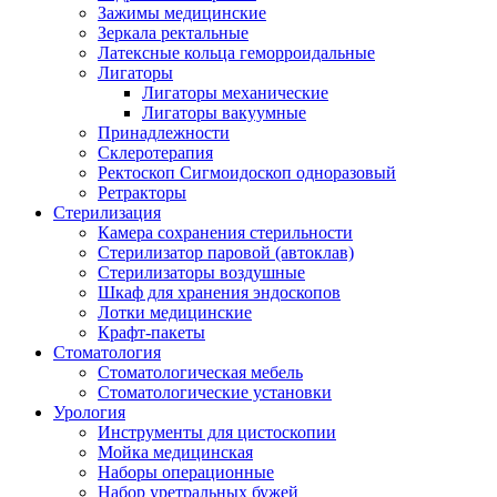
Зажимы медицинские
Зеркала ректальные
Латексные кольца геморроидальные
Лигаторы
Лигаторы механические
Лигаторы вакуумные
Принадлежности
Склеротерапия
Ректоскоп Сигмоидоскоп одноразовый
Ретракторы
Стерилизация
Камера сохранения стерильности
Стерилизатор паровой (автоклав)
Стерилизаторы воздушные
Шкаф для хранения эндоскопов
Лотки медицинские
Крафт-пакеты
Стоматология
Стоматологическая мебель
Стоматологические установки
Урология
Инструменты для цистоскопии
Мойка медицинская
Наборы операционные
Набор уретральных бужей