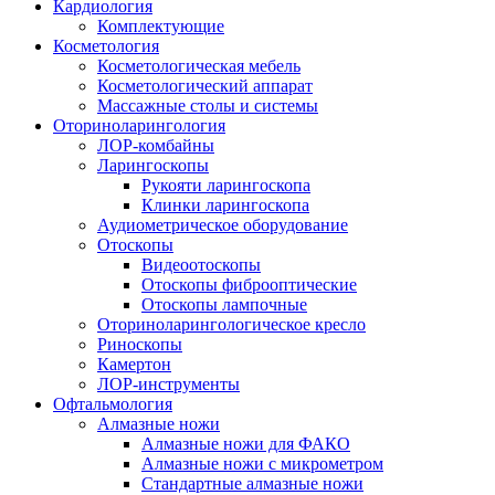
Кардиология
Комплектующие
Косметология
Косметологическая мебель
Косметологический аппарат
Массажные столы и системы
Оториноларингология
ЛОР-комбайны
Ларингоскопы
Рукояти ларингоскопа
Клинки ларингоскопа
Аудиометрическое оборудование
Отоскопы
Видеоотоскопы
Отоскопы фиброоптические
Отоскопы лампочные
Оториноларингологическое кресло
Риноскопы
Камертон
ЛОР-инструменты
Офтальмология
Алмазные ножи
Алмазные ножи для ФАКО
Алмазные ножи с микрометром
Стандартные алмазные ножи