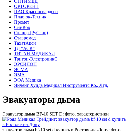
ОПТИМЕД
ОРТОРЕНТ
ПАО Красногвардеец
Пластэк-Техник
Промет
СинКор
Сканер (РуСкан)
Ставромед
ТахатАкси
ТД "АСК"
ТИТАН МЕДИКАЛ
Тритон-ЭлектроникС
ЭРСИЛОН
ЭСМА
ЭМА
ЭФА Медика
Янченг Хуида Медикал Инструментс Ко., Лтд.
Эвакуаторы дыма
Эвакуатор дыма BF-10 SET D: фото, характеристики
эвакуатор дыма bf-10 set d купить в Ростове-на-Дону: фото,