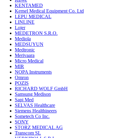
KENTAMED
Kernel Medical Equipment Co. Ltd
LEPU MEDICAL
LINLINE
Lojer
MEDETRON S.R.O.
Mediola
MEDSUYUN
Medtronic
Merivaara
Micro Medical
MIR
NOPA Instruments
Omron
POZIS
RICHARD WOLF GmbH
Samsung Medison
Sapi Med
SELVAS Healthcare
Siemens Healthineers
Sometech Co Inc.
SONY
STORZ MEDICAL AG
Transcom SL