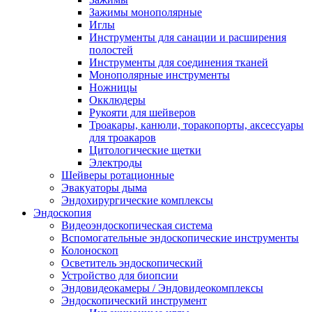
Зажимы монополярные
Иглы
Инструменты для санации и расширения
полостей
Инструменты для соединения тканей
Монополярные инструменты
Ножницы
Окклюдеры
Рукояти для шейверов
Троакары, канюли, торакопорты, аксессуары
для троакаров
Цитологические щетки
Электроды
Шейверы ротационные
Эвакуаторы дыма
Эндохирургические комплексы
Эндоскопия
Видеоэндоскопическая система
Вспомогательные эндоскопические инструменты
Колоноскоп
Осветитель эндоскопический
Устройство для биопсии
Эндовидеокамеры / Эндовидеокомплексы
Эндоскопический инструмент