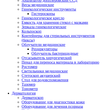
Анализатор допплеровский ССД
Весы медицинские
Гинекологические инструменты
Гистероскопы
Гинекологическое кресло
Емкость для хранения стекол с мазками
Зеркала гинекологические
Кольпоскоп
Контейнеры для стерильных инструментов
(биксы)
Облучатели медицинские
Рециркуляторы
Облучатель бактерицидные
Отсасыватель хирургический
Пенал для переноса материала в лабораторию
Ростомер
Светильники медицинские
Стетоскоп акушерский
Стол для родовспоможения
Тазомер
Тонометр
Дерматология
Дерматоскоп
Оборудование для диагностики кожи
Оборудование для лечения псориаза