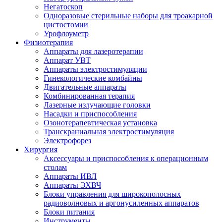
Негатоскоп
Одноразовые стерильные наборы для троакарной
цистостомии
Урофлоуметр
Физиотерапия
Аппараты для лазеротерапии
Аппарат УВТ
Аппараты электростимуляции
Гинекологические комбайны
Двигательные аппараты
Комбинированная терапия
Лазерные излучающие головки
Насадки и приспособления
Озонотерапевтическая установка
Транскраниальная электростимуляция
Электрофорез
Хирургия
Аксессуары и приспособления к операционным
столам
Аппараты ИВЛ
Аппараты ЭХВЧ
Блоки управления для широкополосных
радиоволновых и аргонусиленных аппаратов
Блоки питания
Инструменты