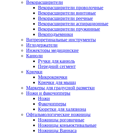
Векорасширители
Векорасширители проволочные
Векорасширители винтовые
Векорасширители реечные
Векорасширители аспирационные
Векорасширители пружинные
Векоподъемники
Витреоретинальные инструменты
Иглодержатели
Инжекторы медицинские
Канюли
Ручки для канюль
Передний сегмент
Крючки
Микрокрючки
Крючки для мышц
Маркеры для градусной разметки
Ножи и факочопперы
Ножи
Факочопперы
Кюретки для халязиона
Офтальмологические ножницы
Ножницы роговичные
Ножницы коньюктивальные
Ножницы Ваннаса