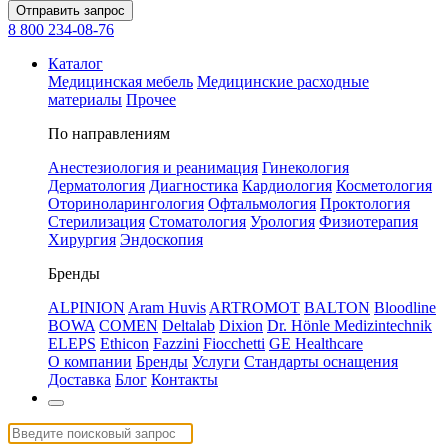
Отправить запрос
8 800 234-08-76
Каталог
Медицинская мебель
Медицинские расходные
материалы
Прочее
По направлениям
Анестезиология и реанимация
Гинекология
Дерматология
Диагностика
Кардиология
Косметология
Оториноларингология
Офтальмология
Проктология
Стерилизация
Стоматология
Урология
Физиотерапия
Хирургия
Эндоскопия
Бренды
ALPINION
Aram Huvis
ARTROMOT
BALTON
Bloodline
BOWA
COMEN
Deltalab
Dixion
Dr. Hönle Medizintechnik
ELEPS
Ethicon
Fazzini
Fiocchetti
GE Healthcare
О компании
Бренды
Услуги
Стандарты оснащения
Доставка
Блог
Контакты